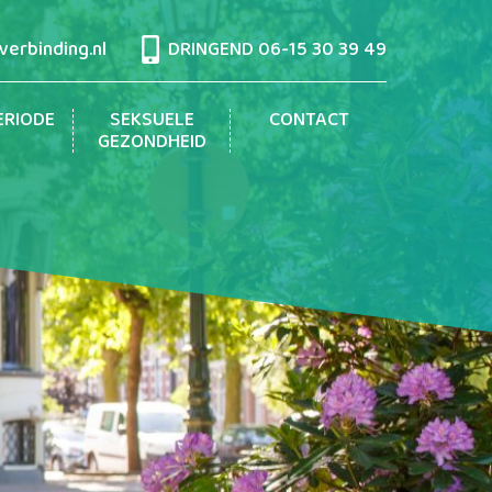
erbinding.nl
DRINGEND
06-15 30 39 49
ERIODE
SEKSUELE
CONTACT
GEZONDHEID