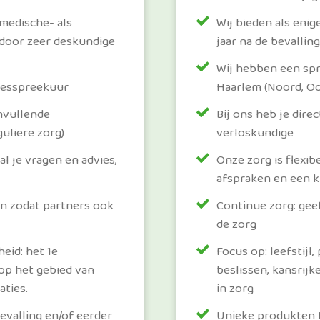
 medische- als
Wij bieden als enig
 door zeer deskundige
jaar na de bevalling
Wij hebben een spre
jesspreekuur
Haarlem (Noord, Oos
nvullende
Bij ons heb je dire
uliere zorg)
verloskundige
l je vragen en advies,
Onze zorg is flexib
afspraken en een k
n zodat partners ook
Continue zorg: gee
de zorg
eid: het 1e
Focus op: leefstijl
 op het gebied van
beslissen, kansrij
aties.
in zorg
evalling en/of eerder
Unieke produkten 