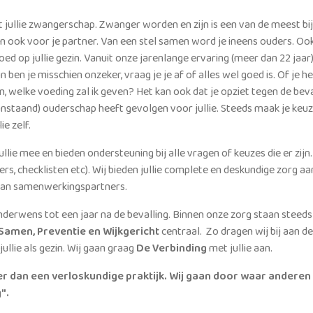
t jullie zwangerschap. Zwanger worden en zijn is een van de meest bij
 en ook voor je partner. Van een stel samen word je ineens ouders. O
oed op jullie gezin. Vanuit onze jarenlange ervaring (meer dan 22 jaa
gin ben je misschien onzeker, vraag je je af of alles wel goed is. Of je h
en, welke voeding zal ik geven? Het kan ook dat je opziet tegen de beva
Aanstaand) ouderschap heeft gevolgen voor jullie. Steeds maak je keu
e zelf.
llie mee en bieden ondersteuning bij alle vragen of keuzes die er zi
rs, checklisten etc). Wij bieden jullie complete en deskundige zorg aan
aan samenwerkingspartners.
kinderwens tot een jaar na de bevalling. Binnen onze zorg staan steed
 Samen, Preventie en Wijkgericht
centraal. Zo dragen wij bij aan d
ullie als gezin. Wij gaan graag
De Verbinding
met jullie aan.
r dan een verloskundige praktijk. Wij gaan door waar anderen 
".