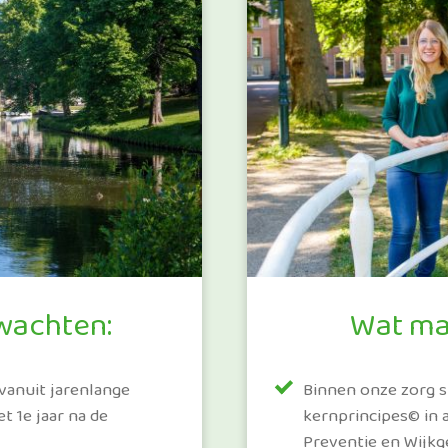
wachten:
Wat ma
vanuit jarenlange
Binnen onze zorg s
t 1e jaar na de
kernprincipes© in a
Preventie en Wijkg