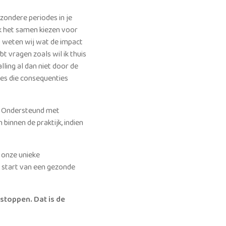
zondere periodes in je
ok het samen kiezen voor
r) weten wij wat de impact
ebt vragen zoals wil ik thuis
lling al dan niet door de
zes die consequenties
jn. Ondersteund met
 binnen de praktijk, indien
s onze unieke
e start van een gezonde
stoppen. Dat is de